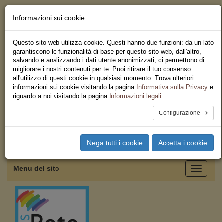
Informazioni sui cookie
Chi siamo - Statuto
Le nostre sedi
Questo sito web utilizza cookie. Questi hanno due funzioni: da un lato
Servizi
garantiscono le funzionalità di base per questo sito web, dall'altro,
Iscriviti
salvando e analizzando i dati utente anonimizzati, ci permettono di
Ricerca
migliorare i nostri contenuti per te. Puoi ritirare il tuo consenso
Area Stampa
all'utilizzo di questi cookie in qualsiasi momento. Trova ulteriori
Privacy
informazioni sui cookie visitando la pagina
Informativa sulla Privacy
e
Coordinamento Provinciale
riguardo a noi visitando la pagina
Informazioni legali
.
USB Salerno
Configurazione
Toggle
Nega tutti i cookie
Accetta i cookie
navigation
Menu del sito
Toggle
navigati