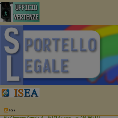
Rss
Via Giuseppe Centola, 6 - 84127 Salerno - tel:089.2964121 -