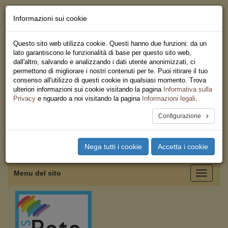
Informazioni sui cookie
Chi siamo - Statuto
Le nostre sedi
Questo sito web utilizza cookie. Questi hanno due funzioni: da un
Servizi
lato garantiscono le funzionalità di base per questo sito web,
Iscriviti
dall'altro, salvando e analizzando i dati utente anonimizzati, ci
Ricerca
permettono di migliorare i nostri contenuti per te. Puoi ritirare il tuo
Area Stampa
consenso all'utilizzo di questi cookie in qualsiasi momento. Trova
Privacy
ulteriori informazioni sui cookie visitando la pagina
Informativa sulla
Coordinamento Provinciale
Privacy
e riguardo a noi visitando la pagina
Informazioni legali
.
USB Salerno
Configurazione
Toggle
Nega tutti i cookie
Accetta i cookie
navigation
Menu del sito
Toggle
navigati