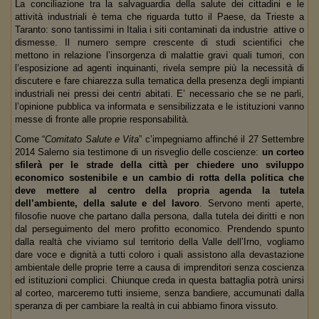
La conciliazione tra la salvaguardia della salute dei cittadini e le
attività industriali è tema che riguarda tutto il Paese, da Trieste a
Taranto: sono tantissimi in Italia i siti contaminati da industrie attive o
dismesse. Il numero sempre crescente di studi scientifici che
mettono in relazione l’insorgenza di malattie gravi quali tumori, con
l’esposizione ad agenti inquinanti, rivela sempre più la necessità di
discutere e fare chiarezza sulla tematica della presenza degli impianti
industriali nei pressi dei centri abitati. E’ necessario che se ne parli,
l’opinione pubblica va informata e sensibilizzata e le istituzioni vanno
messe di fronte alle proprie responsabilità.
Come “
Comitato Salute e Vita
” c’impegniamo affinché il 27 Settembre
2014 Salerno sia testimone di un risveglio delle coscienze:
un corteo
sfilerà per le strade della città per chiedere uno sviluppo
economico sostenibile e un cambio di rotta della politica che
deve mettere al centro della propria agenda la tutela
dell’ambiente, della salute e del lavoro
. Servono menti aperte,
filosofie nuove che partano dalla persona, dalla tutela dei diritti e non
dal perseguimento del mero profitto economico. Prendendo spunto
dalla realtà che viviamo sul territorio della Valle dell’Irno, vogliamo
dare voce e dignità a tutti coloro i quali assistono alla devastazione
ambientale delle proprie terre a causa di imprenditori senza coscienza
ed istituzioni complici. Chiunque creda in questa battaglia potrà unirsi
al corteo, marceremo tutti insieme, senza bandiere, accumunati dalla
speranza di per cambiare la realtà in cui abbiamo finora vissuto.