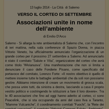
13 luglio 2014 - La Città di Salerno
VERSO IL CORTEO DI SETTEMBRE
Associazioni unite in nome
dell’ambiente
di Emilio D’Arco
Salerno -
Si allarga la rete ambientalista di Salerno che, con l’incontro
di ieri mattina, nella sala conferenze di Spazio Donna, in piazza
Vittorio Veneto, ha ufficialmente annunciato l’organizzazione di un
grande corteo per il prossimo 27 settembre a Salerno. Ad annunciarlo
è stato il comitato “Salute e Vita”, organizzatore del corteo che avrà
come titolo “#Arianuova”. Una manifestazione che non si limita a
denunciare il caso delle Fonderie Pisano, come specificato dal
portavoce del comitato, Lorenzo Forte: «Il nostro obiettivo è quello di
mettere insieme tutte le battaglie ambientali che da soli non possiamo
gestire. Abbiamo intenzione di creare un movimento di grossa scala,
che possa unire tutti, da sinistra a destra, lasciando a casa il proprio
vestito politico e costringendo le istituzioni a fare il loro dovere». Tra
le 40 associazioni che fino ad oggi hanno aderito al corteo, ci sono
Peacelink, che si sta occupando da anni del caso Ilva a Taranto,
“Mamme Vulcaniche”, il coordinamento comitati “Fuochi”, la “Rete dei
comitati vesuviani”, il comitato “Attivisti Campani Salute –Ambiente”,