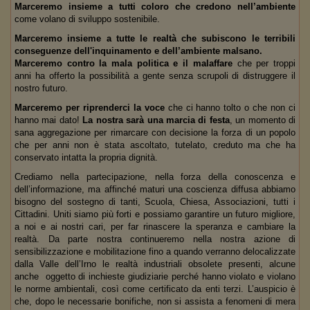
Marceremo insieme a tutti coloro che credono nell’ambiente
come volano di sviluppo sostenibile.
Marceremo insieme a tutte le realtà che subiscono le terribili
conseguenze dell'inquinamento e dell’ambiente malsano.
Marceremo contro la mala politica e il malaffare
che per troppi
anni ha offerto la possibilità a gente senza scrupoli di distruggere il
nostro futuro.
Marceremo per riprenderci la voce
che ci hanno tolto o che non ci
hanno mai dato!
La nostra sarà una marcia di festa
, un momento di
sana aggregazione per rimarcare con decisione la forza di un popolo
che per anni non è stata ascoltato, tutelato, creduto ma che ha
conservato intatta la propria dignità.
Crediamo nella partecipazione, nella forza della conoscenza e
dell’informazione, ma affinché maturi una coscienza diffusa abbiamo
bisogno del sostegno di tanti, Scuola, Chiesa, Associazioni, tutti i
Cittadini. Uniti siamo più forti e possiamo garantire un futuro migliore,
a noi e ai nostri cari, per far rinascere la speranza e cambiare la
realtà. Da parte nostra continueremo nella nostra azione di
sensibilizzazione e mobilitazione fino a quando verranno delocalizzate
dalla Valle dell’Irno le realtà industriali obsolete presenti, alcune
anche oggetto di inchieste giudiziarie perché hanno violato e violano
le norme ambientali, così come certificato da enti terzi. L’auspicio è
che, dopo le necessarie bonifiche, non si assista a fenomeni di mera