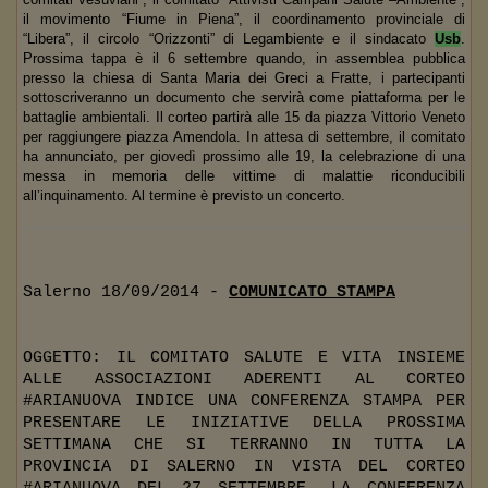
il movimento “Fiume in Piena”, il coordinamento provinciale di
“Libera”, il circolo “Orizzonti” di Legambiente e il sindacato
Usb
.
Prossima tappa è il 6 settembre quando, in assemblea pubblica
presso la chiesa di Santa Maria dei Greci a Fratte, i partecipanti
sottoscriveranno un documento che servirà come piattaforma per le
battaglie ambientali. Il corteo partirà alle 15 da piazza Vittorio Veneto
per raggiungere piazza Amendola. In attesa di settembre, il comitato
ha annunciato, per giovedì prossimo alle 19, la celebrazione di una
messa in memoria delle vittime di malattie riconducibili
all’inquinamento. Al termine è previsto un concerto.
Salerno 18/09/2014 -
COMUNICATO STAMPA
OGGETTO: IL COMITATO SALUTE E VITA INSIEME
ALLE ASSOCIAZIONI ADERENTI AL CORTEO
#ARIANUOVA INDICE UNA CONFERENZA STAMPA PER
PRESENTARE LE INIZIATIVE DELLA PROSSIMA
SETTIMANA CHE SI TERRANNO IN TUTTA LA
PROVINCIA DI SALERNO IN VISTA DEL CORTEO
#ARIANUOVA DEL 27 SETTEMBRE. LA CONFERENZA