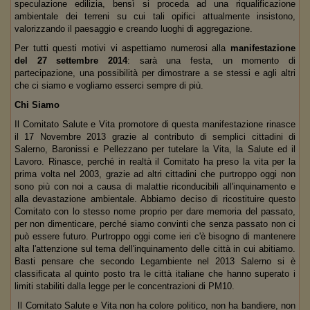
speculazione edilizia, bensì si proceda ad una riqualificazione
ambientale dei terreni su cui tali opifici attualmente insistono,
valorizzando il paesaggio e creando luoghi di aggregazione.
Per tutti questi motivi vi aspettiamo numerosi alla
manifestazione
del 27 settembre 2014
: sarà una festa, un momento di
partecipazione, una possibilità per dimostrare a se stessi e agli altri
che ci siamo e vogliamo esserci sempre di più.
Chi Siamo
Il Comitato Salute e Vita promotore di questa manifestazione rinasce
il 17 Novembre 2013 grazie al contributo di semplici cittadini di
Salerno, Baronissi e Pellezzano per tutelare la Vita, la Salute ed il
Lavoro. Rinasce, perché in realtà il Comitato ha preso la vita per la
prima volta nel 2003, grazie ad altri cittadini che purtroppo oggi non
sono più con noi a causa di malattie riconducibili all'inquinamento e
alla devastazione ambientale. Abbiamo deciso di ricostituire questo
Comitato con lo stesso nome proprio per dare memoria del passato,
per non dimenticare, perché siamo convinti che senza passato non ci
può essere futuro. Purtroppo oggi come ieri c'è bisogno di mantenere
alta l'attenzione sul tema dell'inquinamento delle città in cui abitiamo.
Basti pensare che secondo Legambiente nel 2013 Salerno si è
classificata al quinto posto tra le città italiane che hanno superato i
limiti stabiliti dalla legge per le concentrazioni di PM10.
Il Comitato Salute e Vita non ha colore politico, non ha bandiere, non