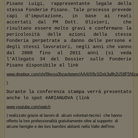
Pisano Luigi, rappresentante legale della
stessa Fonderie Pisano. Tale processo prevede
capi d'imputazione, in base ai reati
accertati dal PM Dott. Olivieri,
che
risultano essere molto gravi e confermano la
pericolosità delle azioni della stessa
Fonderia perpetrate a danno delle persone e
degli stessi lavoratori, negli anni che vanno
dal 2008 fino al 2011 anni (si veda
l'Allegato 34 del Dossier sulle Fonderie
Pisano disponibile al link
www.dropbox.com/sh/f9evsq3hzavbpwm/AAAfX8vSDxk3q8h2US8F5NIza
).
Durante la conferenza stampa verrà presentato
anche lo spot #ARIANUOVA (link
www.youtube.com/watch
) realizzato grazie al lavoro di
alcuni volontari-tecnici
che hanno
offerto la loro professionalità gratuitamente oltre al supporto
di
alcune famiglie e dei loro bambini abitanti nella Valle dell'Irno.