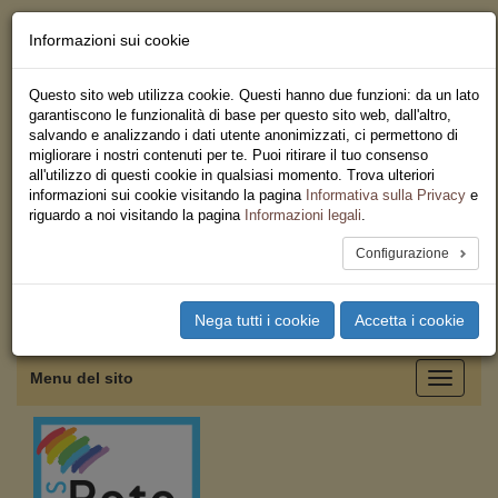
Informazioni sui cookie
Chi siamo - Statuto
Le nostre sedi
Questo sito web utilizza cookie. Questi hanno due funzioni: da un lato
Servizi
garantiscono le funzionalità di base per questo sito web, dall'altro,
Iscriviti
salvando e analizzando i dati utente anonimizzati, ci permettono di
Ricerca
migliorare i nostri contenuti per te. Puoi ritirare il tuo consenso
Area Stampa
all'utilizzo di questi cookie in qualsiasi momento. Trova ulteriori
Privacy
informazioni sui cookie visitando la pagina
Informativa sulla Privacy
e
Coordinamento Provinciale
riguardo a noi visitando la pagina
Informazioni legali
.
USB Salerno
Configurazione
Toggle
Nega tutti i cookie
Accetta i cookie
navigation
Menu del sito
Toggle
navigati