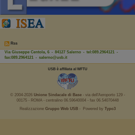
Rss
Via Giuseppe Centola, 6 - 84127 Salerno - tel:089.2964121 -
fax:089.2964121 -
salerno@usb.it
USB è affiliata al WFTU
© 2004-2026
Unione Sindacale di Base
‐ via dell'Aeroporto 129 -
00175 - ROMA - centralino 06.59640004 - fax 06.54070448
Realizzazione
Gruppo Web USB
‐ Powered by
Typo3