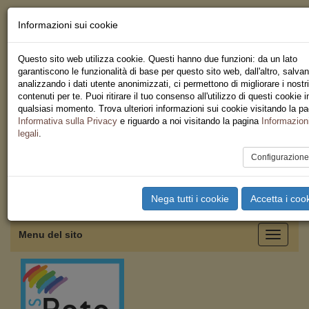
Informazioni sui cookie
Chi siamo - Statuto
Le nostre sedi
Questo sito web utilizza cookie. Questi hanno due funzioni: da un lato
Servizi
garantiscono le funzionalità di base per questo sito web, dall'altro, salva
Iscriviti
analizzando i dati utente anonimizzati, ci permettono di migliorare i nostri
Ricerca
contenuti per te. Puoi ritirare il tuo consenso all'utilizzo di questi cookie i
Area Stampa
qualsiasi momento. Trova ulteriori informazioni sui cookie visitando la p
Privacy
Informativa sulla Privacy
e riguardo a noi visitando la pagina
Informazion
Coordinamento Provinciale
legali
.
USB Salerno
Configurazion
Toggle
Nega tutti i cookie
Accetta i coo
navigation
Menu del sito
Toggle
navigati