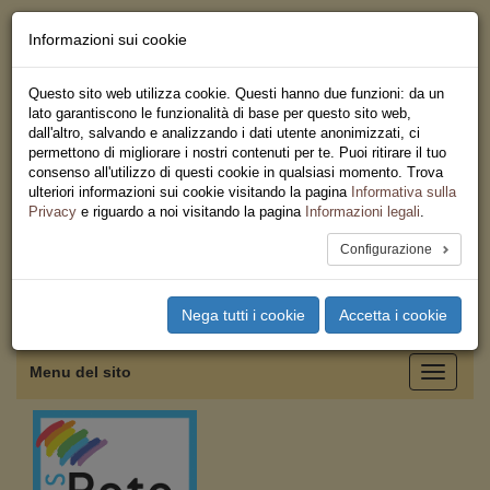
Informazioni sui cookie
Chi siamo - Statuto
Le nostre sedi
Questo sito web utilizza cookie. Questi hanno due funzioni: da un
Servizi
lato garantiscono le funzionalità di base per questo sito web,
Iscriviti
dall'altro, salvando e analizzando i dati utente anonimizzati, ci
Ricerca
permettono di migliorare i nostri contenuti per te. Puoi ritirare il tuo
Area Stampa
consenso all'utilizzo di questi cookie in qualsiasi momento. Trova
Privacy
ulteriori informazioni sui cookie visitando la pagina
Informativa sulla
Coordinamento Provinciale
Privacy
e riguardo a noi visitando la pagina
Informazioni legali
.
USB Salerno
Configurazione
Toggle
Nega tutti i cookie
Accetta i cookie
navigation
Menu del sito
Toggle
navigati